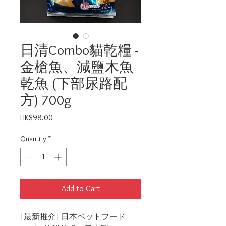
日清Combo貓乾糧 -
金槍魚、減鹽木魚
乾魚 (下部尿路配
方) 700g
Price
HK$98.00
Quantity
*
Add to Cart
[最新推介] 日本ペットフード