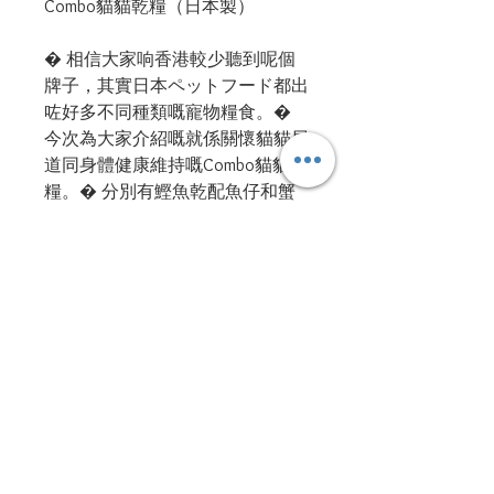
Combo貓貓乾糧（日本製）
� 相信大家响香港較少聽到呢個
牌子，其實日本ペットフード都出
咗好多不同種類嘅寵物糧食。�
今次為大家介紹嘅就係關懷貓貓尿
道同身體健康維持嘅Combo貓貓乾
糧。� 分別有鰹魚乾配魚仔和蟹
乾配魚仔兩款口味。 日清使用精
心挑選的低鎂材料， 增加腸道益
生菌，維持貓貓肚仔健康，是提供
全面營養的優勢糧食。�� 每包
重600g！
#PPSDHK #日清 #貓貓 #乾糧 #又
有好野益大家 #下部尿路 #健康維
持 #日本製 #優質之選