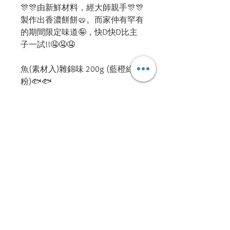
🎊🎊由新鮮材料，經大師親手🎊🎊
製作出香濃餅餅🥨。而家仲有罕有
的期間限定味道🤪，快D快D比主
子一試!!🤤🤤🤤
魚(素材入)雜錦味 200g (藍橙綠
粉)🐟🐟
(乾白飯魚,木魚絲，白身魚塊,木魚
絲，鰹魚片,金槍魚絲，蟹味片,金
槍魚絲)
＃三星美食⭐🌟⭐
#罕見期間限定😲
#香濃爽脆🎉
#通過寵物食品協會👩🏻‍🔬
#總合營養基準💮
#高貴主子的美食👑