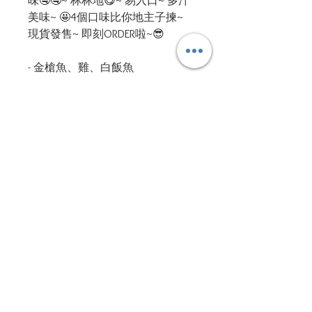
味🤤🤤~ 林林地😋~ 易入口~ 多汁
美味~ 🤩4個口味比你地主子揀~
現貨發售~ 即刻ORDER啦~😎
- 金槍魚、雞、白飯魚
#朝拜各主子
#CIAO新鮮到港
#絕對無壞
#食用期長
#最新包裝
#一PACK兩個
#奴才都想食
#至潮法式醬
ppsd.petservices@gmail.com