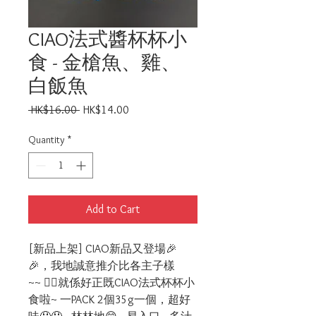
CIAO法式醬杯杯小
食 - 金槍魚、雞、
白飯魚
Regular
Sale
 HK$16.00 
HK$14.00
Price
Price
Quantity
*
Add to Cart
[新品上架] CIAO新品又登場🎉
🎉，我地誠意推介比各主子樣
~~ 🙇‍♀️就係好正既CIAO法式杯杯小
食啦~ 一PACK 2個35g一個，超好