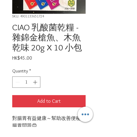
SKU: 4901133651724
CIAO 乳酸菌乾糧 -
雜錦金槍魚、木魚
乾味 20g X 10 小包
Price
HK$45.00
Quantity
*
Add to Cart
對腸胃有益健康～幫助改善便秘及
腸胃問題😍
減少胃部負擔、促進腸胃消化😎