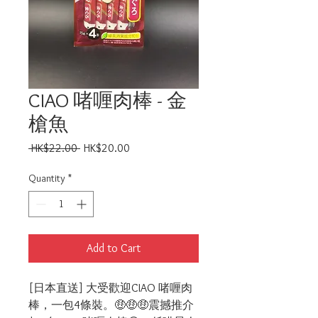
CIAO 啫喱肉棒 - 金
槍魚
Regular
Sale
 HK$22.00 
HK$20.00
Price
Price
Quantity
*
Add to Cart
[日本直送] 大受歡迎CIAO 啫喱肉
棒，一包4條裝。🤑🤑🤑震撼推介