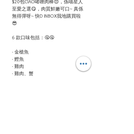
$20包CIAO啫喱肉棒😍，係喵星人
至愛之選😋，肉質鮮嫩可口~ 真係
無得彈呀~ 快D INBOX我地購買啦
😎

6 款口味包括：🤤🤤

- 金槍魚

- 鰹魚

- 雞肉

- 雞肉、蟹

- 金槍魚 (吐毛球配方)

- 金槍魚、鰹魚 (11歲以上貓)

#CIAO 

#啫喱肉棒 

#日本製 

#日本直送 

#喵星人大愛 
