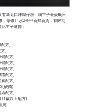
😱！又有新返口味糊仔啦！喵主子最愛既日
包4條，每條14g😋全部新鮮新貨，有限期
道比主子選擇：

配方)

方)

康健配方)

康健配方)

康健配方)

尿路配方)

營養配方)

億乳酸菌)

補給配方)

(11歲以上配方)

魚乾
