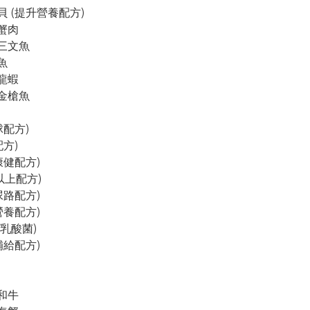
貝 (提升營養配方)

蟹肉

三文魚



龍蝦

金槍魚

配方)

方)

康健配方)

以上配方)

尿路配方)

營養配方)

億乳酸菌)

補給配方)

和牛
