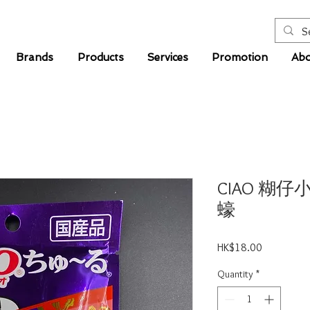
Brands
Products
Services
Promotion
Abo
CIAO 糊仔
蠔
Price
HK$18.00
Quantity
*