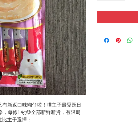
😱！又有新返口味糊仔啦！喵主子最愛既日
包4條，每條14g😋全部新鮮新貨，有限期
道比主子選擇：
