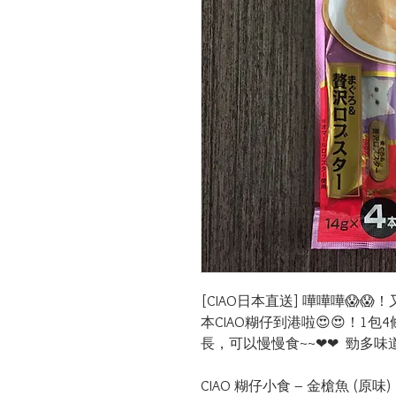
[CIAO日本直送] 嘩嘩嘩😱
本CIAO糊仔到港啦😍😍！1
長，可以慢慢食~~❤❤  勁多味
CIAO 糊仔小食 – 金槍魚 (原味)
