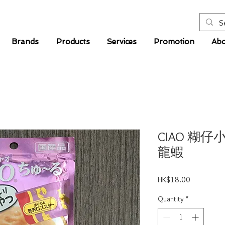
Brands
Products
Services
Promotion
Abo
CIAO 糊
龍蝦
Price
HK$18.00
Quantity
*