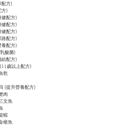
配方)

方)

康健配方)

康健配方)

康健配方)

尿路配方)

營養配方)

億乳酸菌)

補給配方)

(11歲以上配方)

魚乾

貝 (提升營養配方)

蟹肉

三文魚



龍蝦

金槍魚
