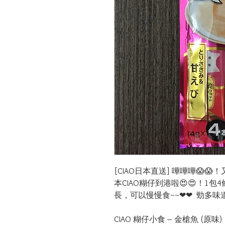
[CIAO日本直送] 嘩嘩嘩😱
本CIAO糊仔到港啦😍😍！1
長，可以慢慢食~~❤❤  勁多味
CIAO 糊仔小食 – 金槍魚 (原味)
