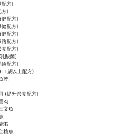
配方)

方)

康健配方)

康健配方)

康健配方)

尿路配方)

營養配方)

億乳酸菌)

補給配方)

(11歲以上配方)

魚乾

貝 (提升營養配方)

蟹肉

三文魚



龍蝦

金槍魚
