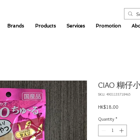
Brands
Products
Services
Promotion
Abo
CIAO 糊
SKU: 4901133718465
Price
HK$18.00
Quantity
*