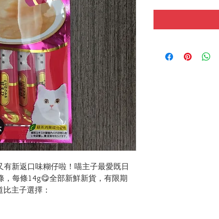
😱！又有新返口味糊仔啦！喵主子最愛既日
包4條，每條14g😋全部新鮮新貨，有限期
道比主子選擇：
