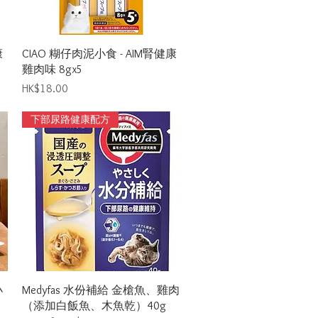
Quick View
康
CIAO 糊仔肉泥小食 - AIM腎健康
雞肉味 8gx5
Price
HK$18.00
下部尿路健康配方
Quick View
小
Medyfas 水份補給 金槍魚、雞肉
（添加白飯魚、木魚乾）40g