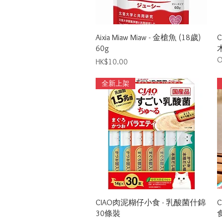
Quick View
Aixia Miaw Miaw - 金槍魚 (18歲)
60g
O
Price
HK$10.00
全新上架
Quick View
CIAO肉泥糊仔小食 - 乳酸菌什錦
30條裝