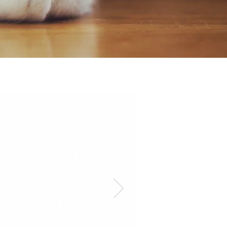
日本產
​各類魚乾小食
日本生產直送
$65-$135