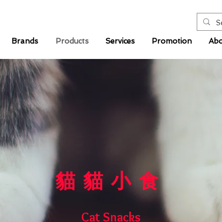
Brands
Products
Services
Promotion
Abo
貓貓小食
Cat Snacks