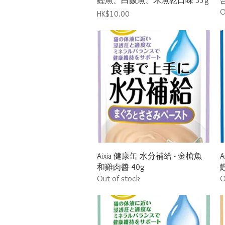
鰹魚、白飯魚、木魚乾口味 35g
O
Price
HK$10.00
Quick View
Aixia 健康缶 水分補給 - 金槍魚
A
和雞肉醬 40g
Out of stock
O