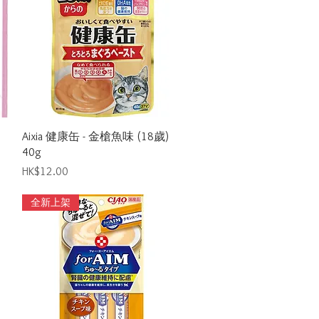
Quick View
Aixia 健康缶 - 金槍魚味 (18歲)
40g
Price
HK$12.00
全新上架