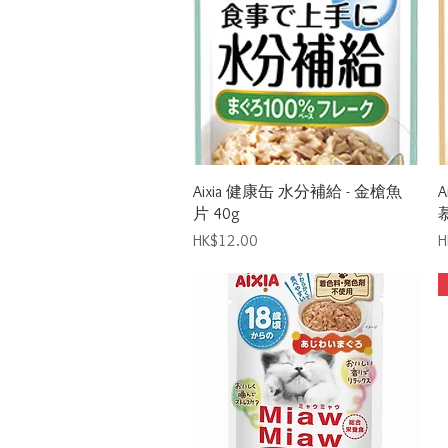
Quick View
Aixia 健康缶 水分補給 - 金槍魚
A
片 40g
慕
Price
P
HK$12.00
H