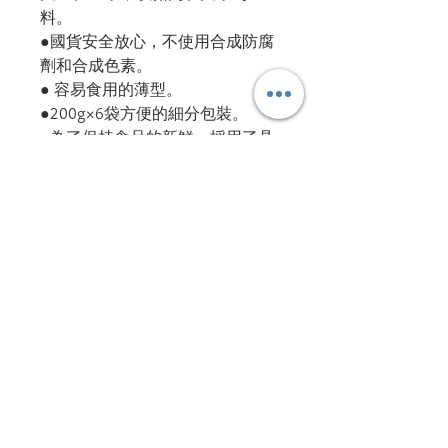
料。
●國貨安全放心，不使用合成防腐
劑和合成色素。
● 容易食用的薄型。
●200g×6袋方便的細分包裝。
●為了保持食品的新鮮，採用了具
有高氣密性和遮光性的鋁製包裝。
---------------
成份
蛋白質27.0%以上、
脂肪15.0%以上、
粗纖維2.5%以下、
灰分8.0%以下、
水分10.0%以下鈣0.6%以上、
磷0.5%以上、鎂0.10%（標準
值）、
鈉0.25%以上、