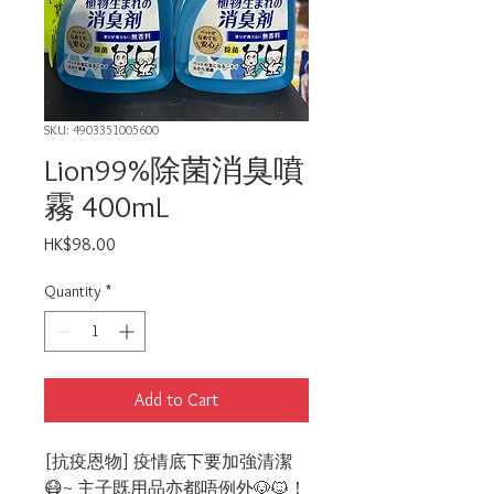
SKU: 4903351005600
Lion99%除菌消臭噴
霧 400mL
Price
HK$98.00
Quantity
*
Add to Cart
[抗疫恩物] 疫情底下要加強清潔
😷~ 主子既用品亦都唔例外🐶🐱！