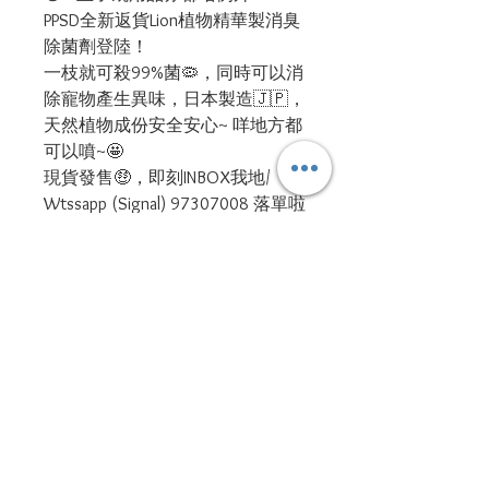
PPSD全新返貨Lion植物精華製消臭
除菌劑登陸！
一枝就可殺99%菌🦠，同時可以消
除寵物產生異味，日本製造🇯🇵，
天然植物成份安全安心~ 咩地方都
可以噴~🤩
現貨發售🤑，即刻INBOX我地/
Wtssapp (Signal) 97307008 落單啦
~📲
#PPSDHK
#抗疫專用
#99除菌
#同時可以消臭
#本身無香味
#全植物成份
#無害
#環保
#日本製